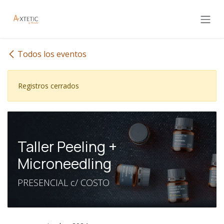
Ir al contenido
Todos los eventos
Registros cerrados
Taller Peeling +
Microneedling
PRESENCIAL c/ COSTO