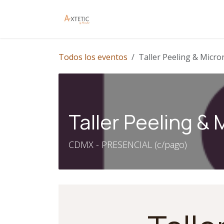
Ir al contenido
Inicio
Contáctanos
Todos los eventos
Taller Peeling & Micro
Taller Peeling &
CDMX - PRESENCIAL (c/pago)