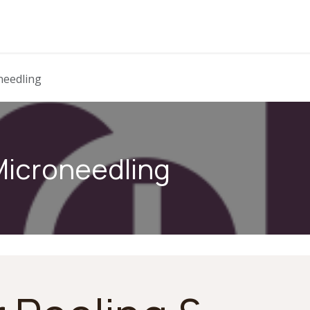
needling
 Microneedling