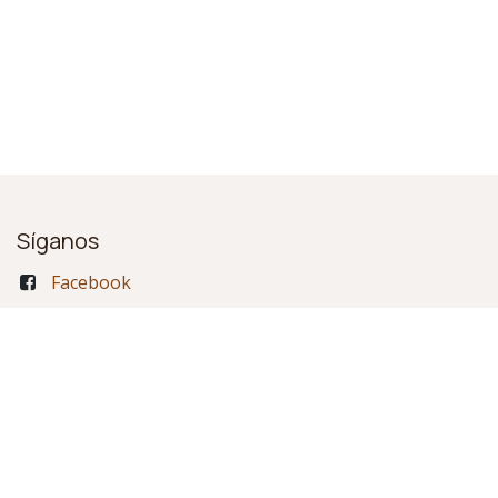
Síganos
Facebook
Instagram
Contactar
info@axtetic.com.mx
+52 55 7947 7837